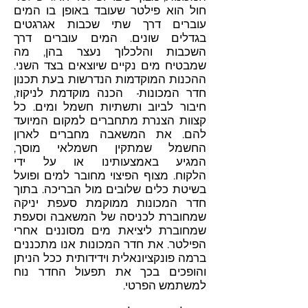
חול הוא פילטר שעובד באופן בו המים
עוברים דרך שתי שכבות אגרגטים
בגדלים שונים. המים עוברים דרך
השכבות והלכלוך נעצר בהן, מה
שמבטיח מים נקיים שיוצאים בצד השני.
ההכנות המוקדמות הנדרשות בעת תכנון
חדר המכונות- הכנה מוקדמת לניקוז,
חיבור לביוב ותשתיות חשמל ומים. כל
קצוות הצנרת מתחברים למקום המיועד
להם. את המשאבה מחברים לארון
החשמל שמתקין חשמלאי מוסך,
המגיע באמצעותינו או על ידי
הלקוח. מצוף הפיצוי מחובר למים ופועל
בשיטת כלים שלובים מול הבריכה. בתוך
חדר המכונות ממוקמת סעפת יניקה
שמחוברת לכניסה של המשאבה וסעפת
שמחוברת ליציאת מים מסוננים אחרי
הפילטר. את חדר המכונות אנו מתכננים
ברמה פונקציונאלית וידידותית ככל הניתן
והופכים בכך את תפעול החדר נוח
למשתמש הפרטי.