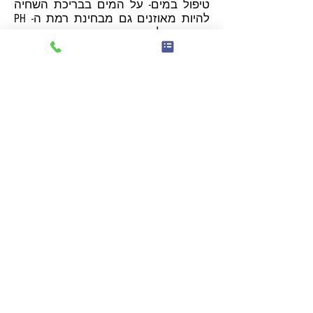
טיפול במים- על המים בבריכת השחיה
להיות מאוזנים גם מבחינת רמת ה- PH
ורמת הכלור בהם. את שיטת הכנסת
הכימיקלים למים ניתן לבצע במספר
דרכים- ידנית, על ידי טבליות או בקרים
ברמות שונות. החשיבות של איזון המים
מבחינת רמת הכימיקלים
מאפשרת למנוע היווצרות פוטוגנים
מזיקים (חיידקים גורמי תחלואה) או מים
עכורים מאצות.
תחזוקה- התחזוקה העיקרית היא בדיקת
רמת ה-PH והכלור במים. אנו
מספקים ערכה ידנית שמודדת את
ערכי ה-PH והכלור החופשי. בנוסף על
הלקוח או על איש התחזוקה לנקות את
רשתות הסקימרים, סל השערות של
המשאבה ושטיפה של הפילטר (BACK
WASH). לאחר סיום הבניה מתדרכים את
הלקוח לגבי התחזוקה המינימאלית
הנדרשת.