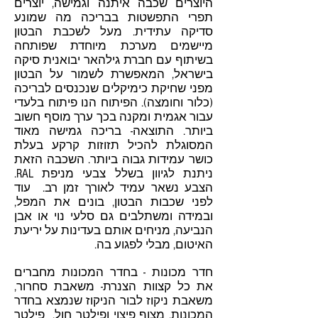
היוצרים שכבה איתנה וגמישה, יוצרים
תפרי התפשטות בבריכה מה שמונע
סדיקה עתידית. מעל לשכבת הבטון
מיישמים מערכת מיוחדת שפותחה
בשיתוף עם חברת גילהאר יבואנית סיקה
בישראל, המאפשרת לשמור על הבטון
מפני שחיקת כימיקלים שנכנסים לבריכה
(כלור וחומצה). הפיתוח הנו פיתוח בלעדי
עבור אגמית ומקנה בכך ערך מוסף חשוב
ביותר. התוצאה- בריכה גמישה מאוד
המסוגלת להכיל תזוזות קרקע בעלת
כושר עמידות גבוה ביותר. השכבה הזאת
ניתנת לגיוון בשלל צבעי מניפת RAL.
הצבע נשאר עמיד לאורך זמן רב. עוד
לפני שכבות הבטון, בונים את המפל,
ובמידה ומשתלבים גם סלעי נוי או אבן
הנביעה, מניחים אותם בעדינות על יריעת
האיטום, מבלי לפגוע בה.
חדר מכונות - בחדר המכונות מחברים
את כל קצוות הצנרת- משאבת סחרור,
משאבת ניקוז לבור הניקוז שנמצא בחדר
המכונות, מצוף פיצוי ופילטר חול. פילטר